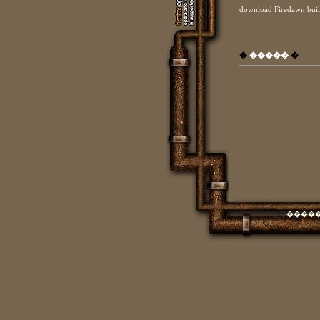
download Firedawn bui
�
�����
�
[::
����