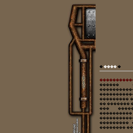
�
����
�
����������
������ �
���������
���������
��������� 
�� ������� 
��� ����
���������� 
����������
��������� 
�������� ��