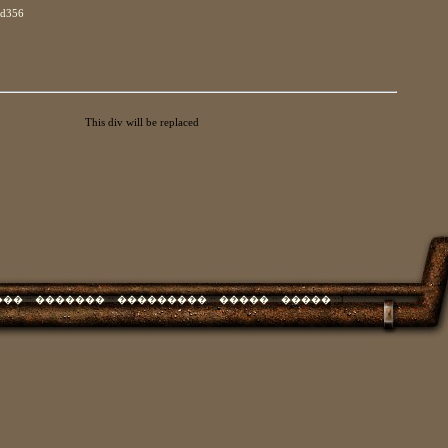
ld356
This div will be replaced
���
::
�������
::
���������
::
�����
::
�����
::]